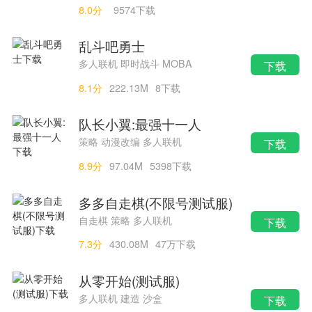
8.0分
9574下载
乱斗吧勇士
多人联机 即时战斗 MOBA
下载
8.1分
222.13M
8下载
队长小翼:最强十一人
策略 动漫改编 多人联机
下载
8.9分
97.04M
5398下载
搜索
00730手游网
多多自走棋(不限号测试服)
自走棋 策略 多人联机
下载
7.3分
430.08M
47万下载
从零开始(测试服)
多人联机 建造 沙盒
下载