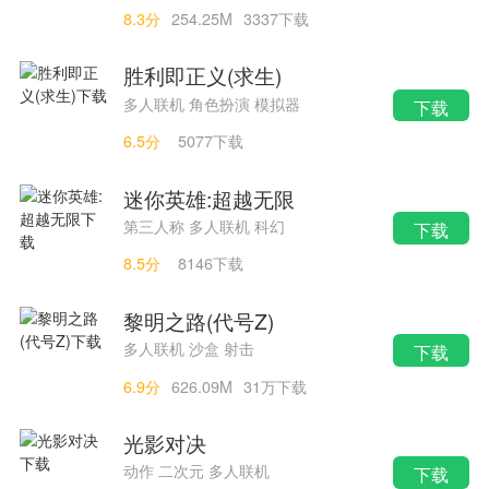
8.3分
254.25M
3337下载
胜利即正义(求生)
多人联机 角色扮演 模拟器
下载
6.5分
5077下载
迷你英雄:超越无限
第三人称 多人联机 科幻
下载
8.5分
8146下载
黎明之路(代号Z)
多人联机 沙盒 射击
下载
6.9分
626.09M
31万下载
光影对决
动作 二次元 多人联机
下载