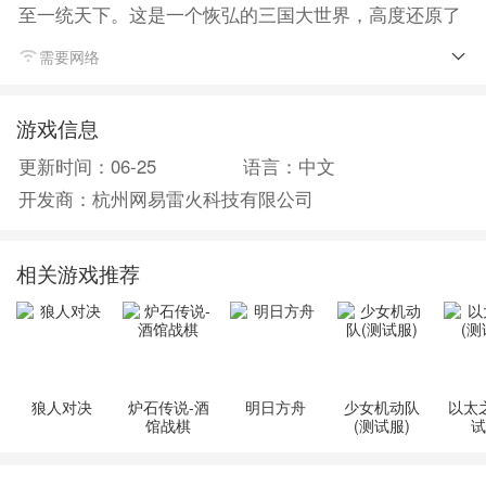
至一统天下。这是一个恢弘的三国大世界，高度还原了
真实军政战略环境。领土和资源有限，您需要与全服玩
需要网络
家展开激烈争夺，占据更多资源发展壮大。时刻与真人
过招，体验极限智谋的激情与残酷！
游戏信息
更新时间：06-25
语言：中文
开发商：杭州网易雷火科技有限公司
相关游戏推荐
狼人对决
炉石传说-酒
明日方舟
少女机动队
以太
馆战棋
(测试服)
试