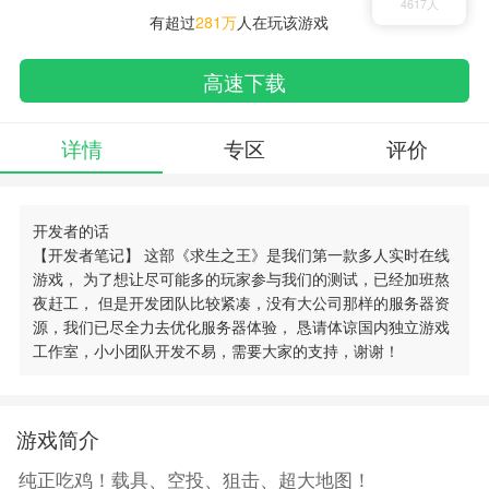
4617人
有超过
281万
人在玩该游戏
高速下载
详情
专区
评价
开发者的话
【开发者笔记】 这部《求生之王》是我们第一款多人实时在线
游戏， 为了想让尽可能多的玩家参与我们的测试，已经加班熬
搜索
00730手游网
夜赶工， 但是开发团队比较紧凑，没有大公司那样的服务器资
源，我们已尽全力去优化服务器体验， 恳请体谅国内独立游戏
工作室，小小团队开发不易，需要大家的支持，谢谢！
游戏简介
纯正吃鸡！载具、空投、狙击、超大地图！