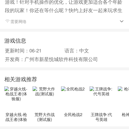
游戏！针对手机操作的优化，让游戏更加适合各个年龄
段的玩家！你还在等什么呢？快约上好友一起来玩
求生
之王
吧！
需要网络
游戏信息
更新时间：06-21
语言：中文
开发商：广州市新星悦城软件科技有限公司
相关游戏推荐
穿越火线-枪
荒野大作战
全民枪战2
王牌战争:代
枪
战王者(体验
(测试服)
号英雄
服)