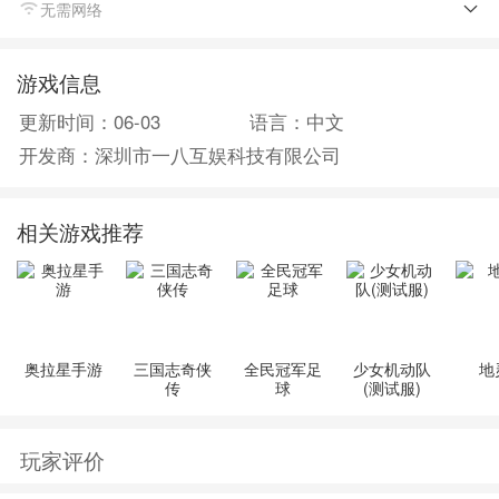
无需网络
2.完成市民的任务将会获得巨大的回报。
3.在当地商店可以打开新的武器，让犯罪分子无法逃避
游戏信息
正义的制
更新时间：06-03
语言：中文
开发商：深圳市一八互娱科技有限公司
相关游戏推荐
奥拉星手游
三国志奇侠
全民冠军足
少女机动队
地
传
球
(测试服)
玩家评价