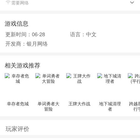
需要网络
这一切，你们之间会擦出怎样的火花，友情、亲情抑或
是爱情……
游戏信息
故事仍在继续，你，就是我们在等的主人公！
更新时间：06-28
语言：中文
开发商：银月网络
游戏特色：
【自由捏脸】打造你自己的战斗天使小队，让你的战斗
天使们成为你想要的模样。
相关游戏推荐
【共享时装】游戏内获得的每件服装可以让所有战斗天
使穿搭，告别单一的个人时装游戏，正式开启时装共享
时代！
【星际冒险】自由的roguelike玩法，你可以驾驶自己的
幸存者危城
单词勇者大
王牌大作战
地下城清理
跨越
飞船在星空中自由徜徉，体验不一样的太空旅程。
冒险
者
行
【养眼护肝】3D美少女放置手游，美颜养眼，轻松护
肝。
玩家评价
【华丽战斗】精美的战斗效果，让每一场战斗如同一次