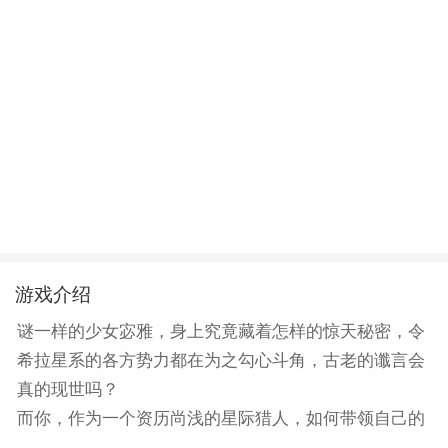
游戏介绍
谜一样的少女宓雅，身上究竟藏着怎样的惊天秘密，令
希拉星系的各方势力都在为之勾心斗角，古老的谶言会
真的现世吗？
而你，作为一个资历尚浅的星际猎人，如何带领自己的
战斗天使们与宓雅度过重重难关呢？与宓雅共同经历着