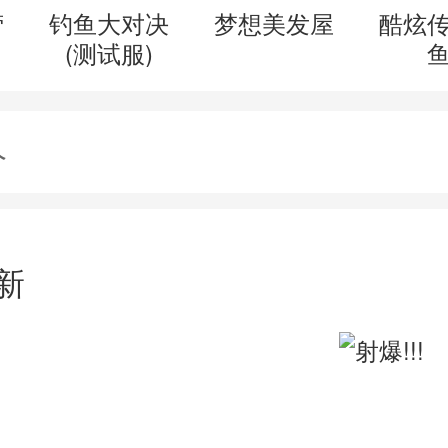
营
钓鱼大对决
梦想美发屋
酷炫
(测试服)
价
新