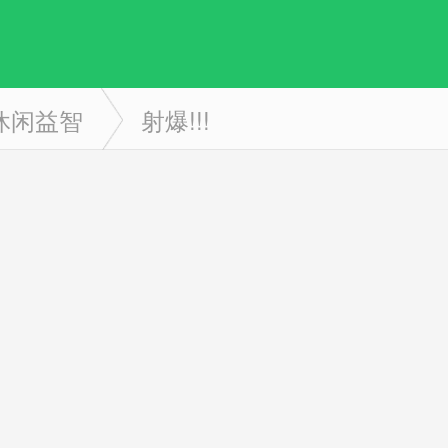
休闲益智
射爆!!!