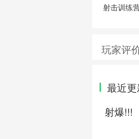
射击训练
玩家评
最近更
射爆!!!