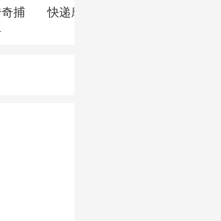
传奇捕
快递摩托车
全民漂移3D
鱼