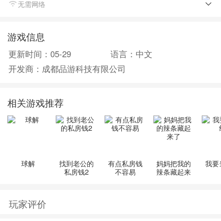
无需网络
我是否能在监狱中找到印加古城的地图？是否能顺利踏
上前往印加古城的冒险旅途？让我们一起在游戏中揭晓
游戏信息
吧！
更新时间：05-29
语言：中文
开发商：成都品游科技有限公司
相关游戏推荐
球解
找到老公的
有点私房钱
妈妈把我的
我要
私房钱2
不容易
辣条藏起来
了
玩家评价