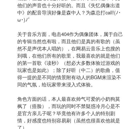
他们的声音也十分好听的。而且《失忆偶像出道
中》的配音导演好像是森中人？为森总打call!(ﾉ･
ω･)ﾉﾞ
关于音乐方面，电击404作为偶像团体，属于自己
的专辑当然也有啦，而且他们是真的有歌的（虽
然不是声优本人唱的），在网易云音乐上也搜的
到哦，在他们所有的歌里，我最喜欢的就是他们
的第一首歌《读秒》（想必大多数体验过游戏的
玩家也是如此）；除了好听（中二）的歌曲，值
得一提的是不同的情景附有动人的BGM来渲染不
同的气氛，给玩家带来浸入式体验。
角色方面的话，本人最喜欢帅气可爱的小奶狗莫
枫了（捂脸），而玩的同时不禁疑惑冷月心是不
是官方亲儿子呢？毕竟他有许多个人的特别剧
情，好感度也特别容易刷（虽然也很喜欢他就是
了）。