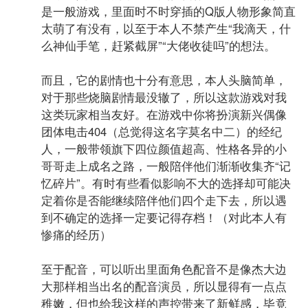
是一般游戏，里面时不时穿插的Q版人物形象简直
太萌了有没有，以至于本人不禁产生“我滴天，什
么神仙手笔，赶紧截屏”“大佬收徒吗”的想法。
而且，它的剧情也十分有意思，本人头脑简单，
对于那些烧脑剧情最没辙了，所以这款游戏对我
这类玩家相当友好。在游戏中你将扮演新兴偶像
团体电击404（总觉得这名字莫名中二）的经纪
人，一般带领旗下四位颜值超高、性格各异的小
哥哥走上成名之路，一般陪伴他们渐渐收集齐“记
搜索
忆碎片”。有时有些看似影响不大的选择却可能决
00730手游网
定着你是否能继续陪伴他们四个走下去，所以遇
到不确定的选择一定要记得存档！（对此本人有
惨痛的经历）
至于配音，可以听出里面角色配音不是像杰大边
大那样相当出名的配音演员，所以显得有一点点
稚嫩，但也给我这样的声控带来了新鲜感，毕竟