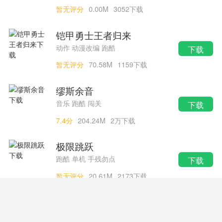
暂无评分
0.00M
3052下载
铠甲勇士王者归来
动作 动漫改编 跑酷
下载
暂无评分
70.58M
1159下载
缪斯余音
音乐 跑酷 闯关
下载
7.4分
204.24M
2万下载
极限跳跃
跑酷 单机 手残勿点
下载
暂无评分
20.61M
2173下载
小动物大逃亡
冒险 跑酷 逃脱
下载