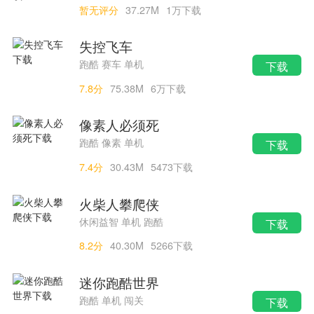
暂无评分
37.27M
1万下载
失控飞车
跑酷 赛车 单机
下载
7.8分
75.38M
6万下载
像素人必须死
跑酷 像素 单机
下载
7.4分
30.43M
5473下载
搜索
00730手游网
火柴人攀爬侠
休闲益智 单机 跑酷
下载
8.2分
40.30M
5266下载
迷你跑酷世界
跑酷 单机 闯关
下载